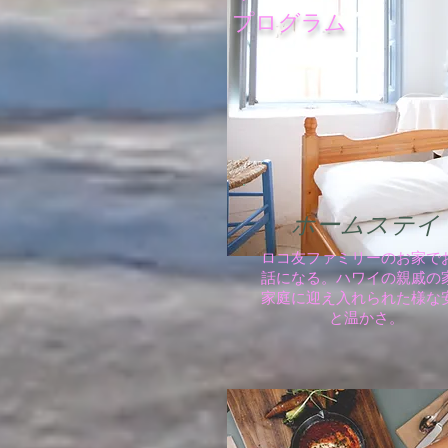
​プログラム
ホームステイ
ロコ友ファミリーのお家で
話になる。ハワイの親戚の
家庭に迎え入れられた様な
と温かさ。