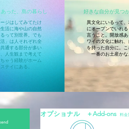
にあった、島の暮らし
​好きな自分が見つ
メージはしてみてたけ
​異文化にいるって、
、生活に海や山の自然
にオープンでいれる
あるって別世界。でも
言うこと。開放感あ
生活」は人それぞれ全
ワイの文化に触れ、
界共通する部分が多い
を持った自分に。こ
ら、人生観まで考えて
一番のお土産かな
れちゃう経験がホーム
ステイにある。
​オプショナル ＋Add-ons
料金
kend