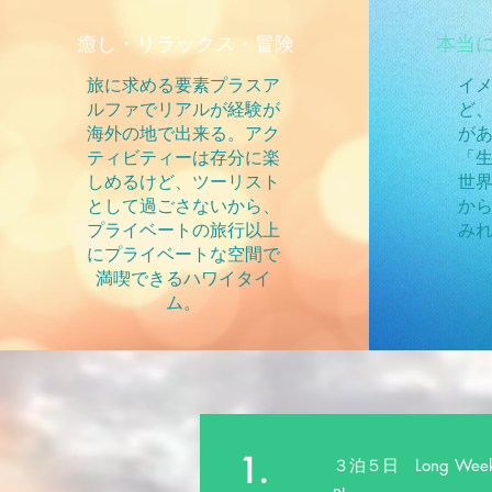
癒し・リラックス・冒険
​本当
​旅に求める要素プラスア
イ
ルファでリアルが経験が
ど
海外の地で出来る。アク
が
ティビティーは存分に楽
「
しめるけど、ツーリスト
世
として過ごさないから、
か
プライベートの旅行以上
み
にプライベートな空間で
満喫できるハワイタイ
ム。
1.
３泊５日
Long Wee