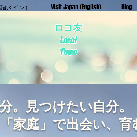
日本語メイン）
Visit Japan (English)
Blog
ロコ友
Local
Tomo
分。見つけたい自分。
る「家庭」で出会い、育