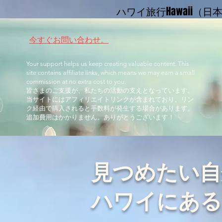
ハワイ旅行Hawaii（
今すぐお問い合わせ。
Your support helps us keep creating valuable content. This
site contains affiliate links, which means we may earn a small
commission at no extra cost to you.
皆さまのご支援が、私たちの活動の支えとなっています。
当サイトにはアフィリエイトリンクが含まれており、リン
ク経由で購入されると手数料が発生する場合があります。
追加費用はかかりません。ありがとうございます！
見つめたい自
​ハワイにあ