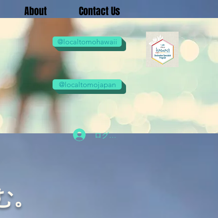
About
Contact Us
@localtomohawaii
@localtomojapan
ログイン
む。