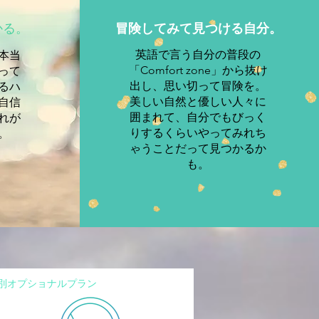
かる。
​冒険してみて見つける自分。
​英語で言う自分の普段の
本当
「Comfort zone」から抜け
って
出し、思い切って冒険を。
るハ
美しい自然と優しい人々に
自信
囲まれて、自分でもびっく
れが
りするくらいやってみれち
。
ゃうことだって見つかるか
も。
別オプショナルプラン