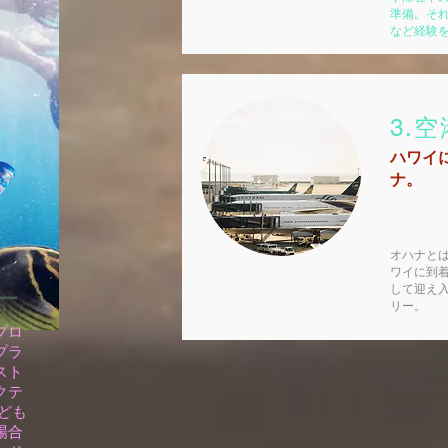
準備。そ
​など経験
3.
ハワイ
ナ。
オハナと
ワイに到
して迎え
ー
リー。
プロ
プラ
スト
クテ
ども
場合