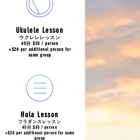
Ukulele Lesson
ウクレレレッスン
45分 $35 / person
+$20 per additional person for
same group
Hula Lesson
​フラダンスレッスン
45分 $35 / person
+$20 per additional person for same
group