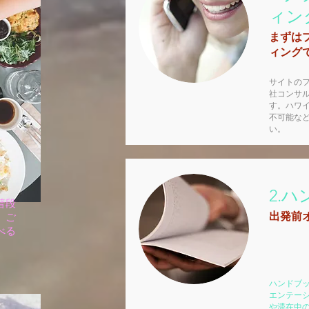
ィン
まずは
ィング
サイトの
社コンサ
す。ハワ
不可能な
い。
2.
普段
出発前
、ご
べる
。
​ハンドブ
エンテー
や滞在中