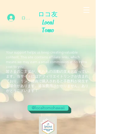
ロコ友
ログイン
Local
Tomo
Your support helps us keep creating valuable
content. This site contains affiliate links, which
means we may earn a small commission at no extra
cost to you.
皆さまのご支援が、私たちの活動の支えとなってい
ます。当サイトにはアフィリエイトリンクが含まれ
ており、リンク経由で購入されると手数料が発生す
る場合があります。追加費用はかかりません。あり
がとうございます！
@localtomohawaii