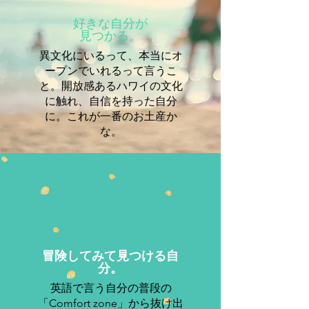
​好きな自分が
見つかる。
​異文化にいるって、本当にオ
ープンでいれるって言うこ
と。開放感あるハワイの文化
に触れ、自信を持った自分
に。これが一番のお土産か
な。
​冒険してみて見つける自
分。
​英語で言う自分の普段の
「Comfort zone」から抜け出