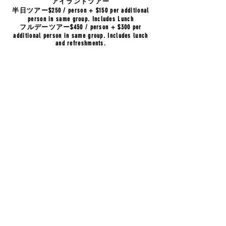
アイランドツアー
半日ツアー$250 / person + $150 per additional
person in same group. Includes Lunch
フルデーツアー$450 / person + $300 per
additional person in same group. Includes lunch
and refreshments.
ロコ友Golf Tour
ゴルフツアー
​ロコ友ツアーと一緒にゴルフ。最高なゴル
フができるハワイでアテンドゴルファー付
きの楽しいゴルフツアー。リフレッシュメ
ント・送迎付き。
$300 / person ゴルフラウンド代込み
​クラブレンタル別料金