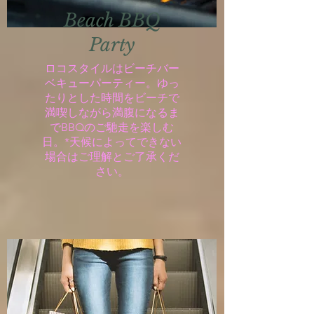
Beach BBQ
Party
ロコスタイルはビーチバー
ベキューパーティー。ゆっ
たりとした時間をビーチで
満喫しながら満腹になるま
でBBQのご馳走を楽しむ
日。*天候によってできない
場合はご理解とご了承くだ
さい。