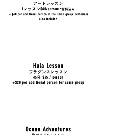
アートレッスン
1
レッスン$60/person
*材料込み
＋$40 per additional person in the same group. Materials
also included
Hula Lesson
​フラダンスレッスン
45分 $35 / person
+$20 per additional person for same group
Ocean Adventures