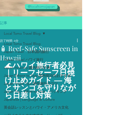
@localtomojapan
記事
Local Tomo Travel Blog
読了時間: 6分
Local Tomo Travel Blog
🧴 Reef-Safe Sunscreen in
Japan Travel 日本国内旅行
Hawaii
Hawaii Travel ハワイ旅行
🌊
ハワイ旅行者必見
Japan Itinerary 国内旅行計画
｜リーフセーフ日焼
Japan Where to Stay 国内宿泊先おすすめ
け止めガイド — 海
Japan Travel Tips 国内旅行のコツ
とサンゴを守りなが
Japan Trip - What to Pack パッキング
ら日差し対策
Japanese | Language & Culture
英会話レッスンとハワイ・アメリカ文化