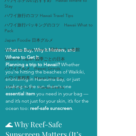
ハワイホテルのおすすめ Hawaii Where to
Stay
ハワイ旅行のコツ Hawaii Travel Tips
ハワイ旅行パッキングのコツ Hawaii What to
Pack
Japan Foodie 日本グルメ
Japan Accommodation 国内ホテル旅館
What to Buy, Why It Matters, and 
Where to Get It
Seasonal Japan 四季ごとの日本
Planning a trip to Hawaii?
 Whether 
ハワイグルメ Hawaii Grinds
you're hitting the beaches of Waikiki, 
ハワイ旅程表 Hawaii Itinerary
snorkeling in Hanauma Bay, or just 
soaking in the sun, there's one 
ハワイイベント Hawaii Events
essential item
 you need in your bag — 
and it’s not just for your skin, it’s for the 
ocean too: 
reef-safe sunscreen
.
🌊 Why Reef-Safe 
Sunscreen Matters (It’s 