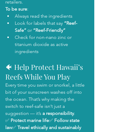
retailers.
To be sure
:
Always read the ingredients
Look for labels that say 
“Reef-
Safe”
 or 
“Reef-Friendly”
Check for non-nano zinc or 
titanium dioxide as active 
ingredients
🐠 Help Protect Hawaii’s 
Reefs While You Play
Every time you swim or snorkel, a little 
bit of your sunscreen washes off into 
the ocean. That’s why making the 
switch to reef-safe isn’t just a 
suggestion — it’s 
a responsibility
.
✅ 
Protect marine life
✅ 
Follow state 
law
✅ 
Travel ethically and sustainably