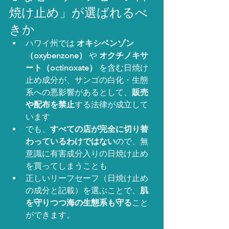
焼け止め」が選ばれるべ
きか
ハワイ州では 
オキシベンゾン
（oxybenzone）
 や 
オクチノキサ
ート（octinoxate）
 を含む日焼け
止め成分が、サンゴの白化・生態
系への悪影響があるとして、
販売
や配布を禁止
する法律が成立して
います
でも、
すべての店が完全に切り替
わっているわけではない
ので、無
意識に有害成分入りの日焼け止め
を買ってしまうことも
正しいリーフセーフ（日焼け止め
の成分と記載）を選ぶことで、
肌
を守りつつ海の生態系も守る
こと
ができます。