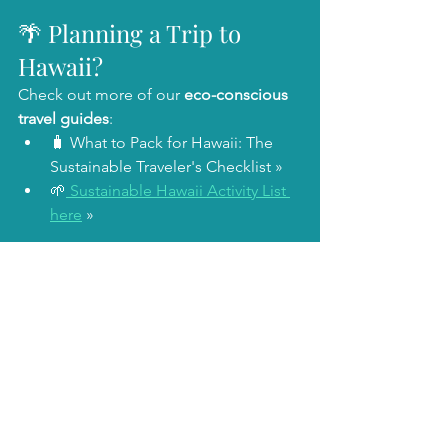
🌴 Planning a Trip to 
Hawaii?
Check out more of our 
eco-conscious 
travel guides
:
🧳 What to Pack for Hawaii: The 
Sustainable Traveler's Checklist »
🌱
 Sustainable Hawaii Activity List 
here
 »
🌴 
ハワイ旅行、そろそろ計画
しませんか？
🌱 
環境に優しいハワイのアクティビテ
ィ特集はこちら
 »
ローカル文化や歴史を学びながら、地
球にも優しい時間を過ごしませんか？
🧳 
ハワイ持ち物リスト｜サステナブル