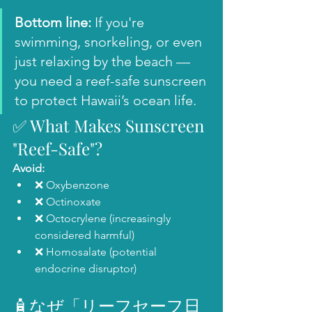
Bottom line:
 If you're 
swimming, snorkeling, or even 
just relaxing by the beach — 
you need a reef-safe sunscreen 
to protect Hawaii’s ocean life.
✅ What Makes Sunscreen 
"Reef-Safe"?
Avoid:
❌ Oxybenzone
❌ Octinoxate
❌ Octocrylene (increasingly 
considered harmful)
❌ Homosalate (potential 
endocrine disruptor)
🧴なぜ「リーフセーフ日