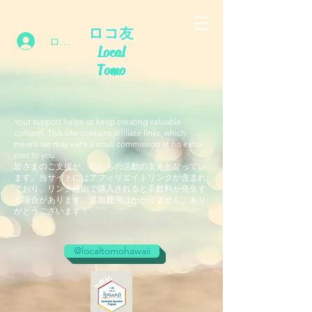
ロコ友
ログイン
Local
Tomo
Your support helps us keep creating valuable
content. This site contains affiliate links, which
means we may earn a small commission at no extra
cost to you.
皆さまのご支援が、私たちの活動の支えとなってい
ます。当サイトにはアフィリエイトリンクが含まれ
ており、リンク経由で購入されると手数料が発生す
る場合があります。追加費用はかかりません。あり
がとうございます！
@localtomohawaii