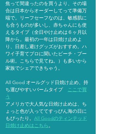
焦って間違ったのを買うより、その場
合は日本からオーダーしてって準備万
端で。リーフセーフなのは、敏感肌に
も合うものが多いし、赤ちゃんにも使
えるタイプ（全日やけ止めは６ヶ月以
降から。最初の一年は日焼け止めよ
り、日差し避けグッズがおすすめ。ハ
ワイ子育てプロに聞いたビーチ・プー
ル術。こちらで見てね。）も多いから
家族でシェアできちゃう。
All Good オールグッド日焼け止め、持
ち運びやすいバームタイプ　
ここで買
う
アメリカで大人気な日焼け止めは、ち
ょっと色が入っててすっぴん海の日に
もぴったり。
All Goodのティンテッド
日焼け止めはこちら
。