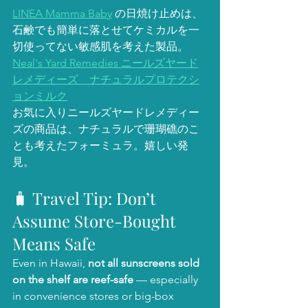
LINEA Mamma Baby
 の日焼け止めは、
石鹸でも簡単に落とせてケミカルを一
切使ってない敏感肌を考えた製品。
Neal's Yard Remedies ニールズヤード
レメディーズ　ナチュラルプロテクシ
ョンミルク
お気に入りニールズヤードレメディー
ズの商品は、ナチュラルで珊瑚礁のこ
とも考えたフォーミュラ。嬉しい発
見。
🧳 Travel Tip: Don’t 
Assume Store-Bought 
Means Safe
Even in Hawaii, 
not all sunscreens sold 
on the shelf are reef-safe
 — especially 
in convenience stores or big-box 