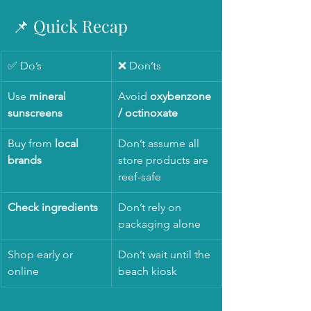
📌 Quick Recap
✅ Do’s
❌ Don’ts
Use 
mineral 
Avoid 
oxybenzone 
sunscreens
/ octinoxate
Buy from 
local 
Don’t assume all 
brands
store products are 
reef-safe
Check ingredients
Don’t rely on 
packaging alone
Shop early or 
Don’t wait until the 
online
beach kiosk