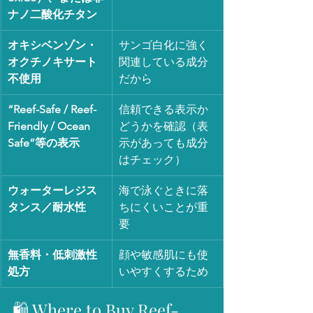
ナノ二酸化チタン
オキシベンゾン・
サンゴ白化に強く
オクチノキサート
関連している成分
不使用
だから
“Reef-Safe / Reef-
信頼できる表示か
Friendly / Ocean 
どうかを確認（表
Safe”等の表示
示があっても成分
はチェック）
ウォーターレジス
海で泳ぐときに落
タンス／耐水性
ちにくいことが重
要
無香料・低刺激性
顔や敏感肌にも使
処方
いやすくするため
🛍️ Where to Buy Reef-