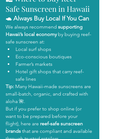
Safe Sunscreen in Hawaii
🐢 Always Buy Local If You Can
We always recommend 
supporting 
Hawaii’s local economy
 by buying reef-
safe sunscreen at:
Local surf shops
Eco-conscious boutiques
Farmer’s markets
Hotel gift shops that carry reef-
safe lines
Tip:
 Many Hawaii-made sunscreens are 
small-batch, organic, and crafted with 
aloha 🌺.
But if you prefer to shop online (or 
want to be prepared before your 
flight), here are 
reef-safe sunscreen 
brands
 that are compliant and available 
through trusted retailers.