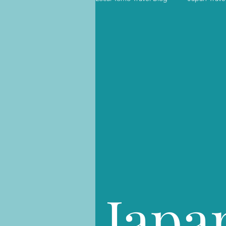
Japan Where to Stay 国内宿泊
Japanese | Language & Culture
ハワイ旅行のコツ Hawaii Travel Tip
Japan Accommodation 国内ホ
Japa
ハワイ旅程表 Hawaii Itinerary