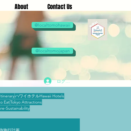
About
Contact Us
@localtomohawaii
@localtomojapan
ログイン
tinerary
ハワイホテルHawaii Hotels
o Eat
Tokyo Attractions
ustainability
ry 国内旅行計画