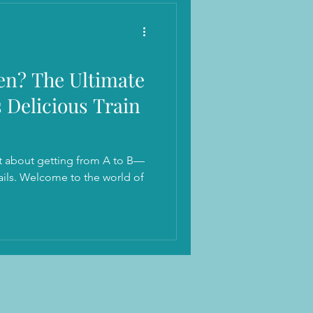
en? The Ultimate
s Delicious Train
just about getting from A to B—
world of