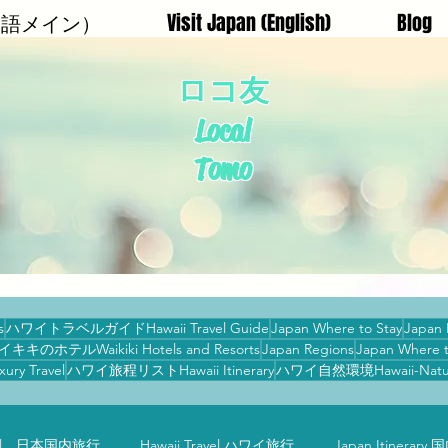
日本語メイン）
Visit Japan (English)
Blog
ロコ友
Local
Tomo
s
ハワイトラベルガイドHawaii Travel Guide
Japan Where to Stay
Japan I
イキキのホテルWaikiki Hotels and Resorts
Japan Regions
Japan Where t
xury Travel
ハワイ旅程リストHawaii Itinerary
ハワイ自然環境Hawaii-Nature-S
avel 日本国内旅行
Hawaii Travel ハワイ旅行
Japan Itinera