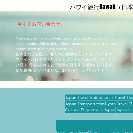
ハワイ旅行Hawaii（
今すぐお問い合わせ。
Your support helps us keep creating valuable content. This
site contains affiliate links, which means we may earn a small
commission at no extra cost to you.
皆さまのご支援が、私たちの活動の支えとなっています。
当サイトにはアフィリエイトリンクが含まれており、リン
ク経由で購入されると手数料が発生する場合があります。
追加費用はかかりません。ありがとうございます！
Japan Travel Guide
Japan-Travel-Tip
Japan Transportation
Kyoto Travel
ワ
Cultural Etiquette in Japan
Japan Lu
Local Tomo Travel Blog
Japan Tr