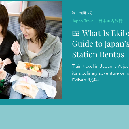
読了時間: 4分
Japan Travel 日本国内旅行
🍱 What Is Ekib
Guide to Japan’
Station Bentos
Train travel in Japan isn’t 
it’s a culinary adventure on rails. Welcome to the 
Ekiben (駅弁)...