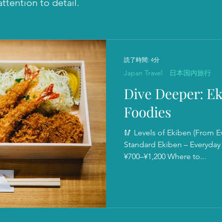
ttention to detail.
読了時間: 4分
Japan Travel 日本国内旅行
Dive Deeper: Ek
Foodies
🥢 Levels of Ekiben (From E
Standard Ekiben – Everyday Traveler’s Choice Price Range :
¥700–¥1,200 Where to...