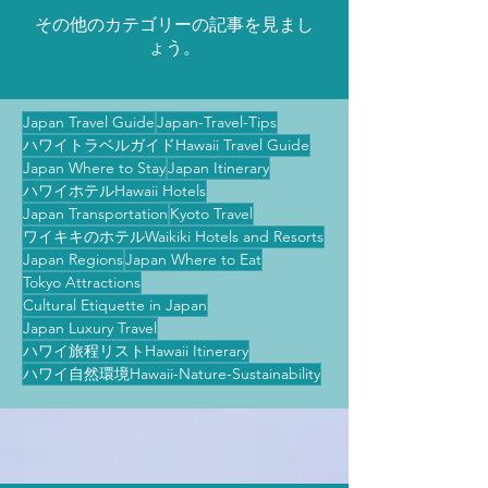
その他のカテゴリーの記事を見まし
ょう。
Japan Travel Guide
Japan-Travel-Tips
ハワイトラベルガイドHawaii Travel Guide
Japan Where to Stay
Japan Itinerary
ハワイホテルHawaii Hotels
Japan Transportation
Kyoto Travel
ワイキキのホテルWaikiki Hotels and Resorts
Japan Regions
Japan Where to Eat
Tokyo Attractions
Cultural Etiquette in Japan
Japan Luxury Travel
ハワイ旅程リストHawaii Itinerary
ハワイ自然環境Hawaii-Nature-Sustainability