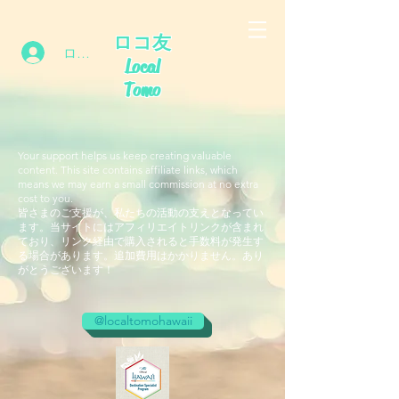
ロコ友
ログイン
Local
Tomo
Your support helps us keep creating valuable
content. This site contains affiliate links, which
means we may earn a small commission at no extra
cost to you.
皆さまのご支援が、私たちの活動の支えとなってい
ます。当サイトにはアフィリエイトリンクが含まれ
ており、リンク経由で購入されると手数料が発生す
る場合があります。追加費用はかかりません。あり
がとうございます！
@localtomohawaii