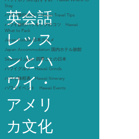
Stay
英会話
ハワイ旅行のコツ Hawaii Travel Tips
ハワイ旅行パッキングのコツ Hawaii
What to Pack
レッス
Japan Foodie 日本グルメ
Japan Accommodation 国内ホテル旅館
ンとハ
Seasonal Japan 四季ごとの日本
ハワイグルメ Hawaii Grinds
ワイ・
ハワイ旅程表 Hawaii Itinerary
ハワイイベント Hawaii Events
アメリ
カ文化