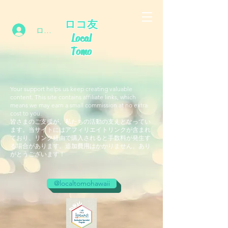
ロコ友
ログイン
Local
Tomo
Your support helps us keep creating valuable
content. This site contains affiliate links, which
means we may earn a small commission at no extra
cost to you.
皆さまのご支援が、私たちの活動の支えとなってい
ます。当サイトにはアフィリエイトリンクが含まれ
ており、リンク経由で購入されると手数料が発生す
る場合があります。追加費用はかかりません。あり
がとうございます！
@localtomohawaii