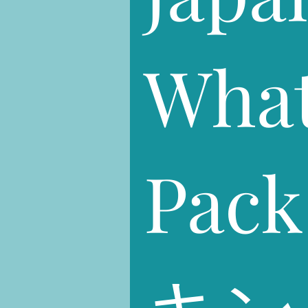
What
Pa
キン