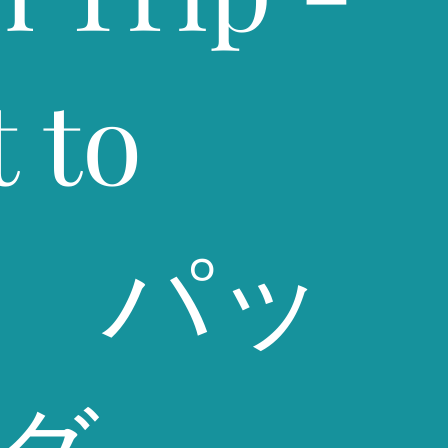
 to
ck パッ
グ