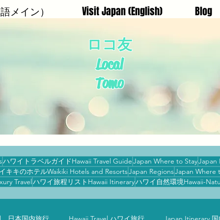
日本語メイン）
Visit Japan (English)
Blog
ロコ友
Local
Tomo
s
ハワイトラベルガイドHawaii Travel Guide
Japan Where to Stay
Japan I
イキキのホテルWaikiki Hotels and Resorts
Japan Regions
Japan Where t
xury Travel
ハワイ旅程リストHawaii Itinerary
ハワイ自然環境Hawaii-Nature-S
avel 日本国内旅行
Hawaii Travel ハワイ旅行
Japan Itinera