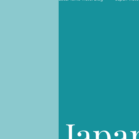
Japan Where to Stay 国内宿泊
Japanese | Language & Culture
ハワイ旅行のコツ Hawaii Travel Tip
Japan Accommodation 国内ホ
Japa
ハワイ旅程表 Hawaii Itinerary