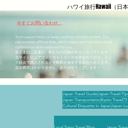
ハワイ旅行Hawaii（
今すぐお問い合わせ。
Your support helps us keep creating valuable content. This
site contains affiliate links, which means we may earn a small
commission at no extra cost to you.
皆さまのご支援が、私たちの活動の支えとなっています。
当サイトにはアフィリエイトリンクが含まれており、リン
ク経由で購入されると手数料が発生する場合があります。
追加費用はかかりません。ありがとうございます！
Japan Travel Guide
Japan-Travel-Tip
Japan Transportation
Kyoto Travel
ワ
Cultural Etiquette in Japan
Japan Lu
Local Tomo Travel Blog
Japan Tr