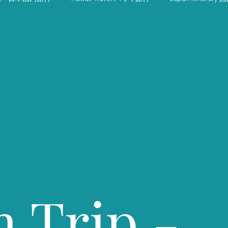
先おすすめ
Japan Travel Tips 国内旅行のコツ
Japan Trip - W
英会話レッスンとハワイ・アメリカ文化
ハワイホテルのおすすめ Ha
s
ハワイ旅行パッキングのコツ Hawaii What to Pack
Japa
テル旅館
Seasonal Japan 四季ごとの日本
ハワイグルメ Hawaii G
n Trip -
ハワイイベント Hawaii Events