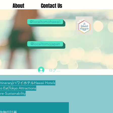
About
Contact Us
@localtomohawaii
@localtomojapan
ログイン
tinerary
ハワイホテルHawaii Hotels
o Eat
Tokyo Attractions
ustainability
ry 国内旅行計画