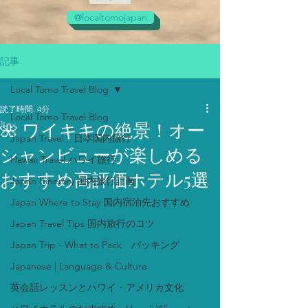
@localtomojapan
記事
Local Tomo Travel Blog
読了時間: 4分
Local Tomo Travel Blog
🌺 ワイキキの絶景！オー
Japan Travel 日本国内旅行
シャンビューが楽しめる
Hawaii Travel ハワイ旅行
おすすめ高評価ホテル5選
Japan Itinerary 国内旅行計画
Japan Where to Stay 国内宿泊先おすすめ
Japan Travel Tips 国内旅行のコツ
Japan Trip - What to Pack パッキング
Japanese | Language & Culture
英会話レッスンとハワイ・アメリカ文化