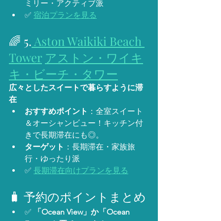
ミリー・アクティブ派
✅ 
宿泊プランを見る
🌈 5.
 Aston Waikiki Beach 
Tower
アストン・ワイキ
キ・ビーチ・タワー
広々としたスイートで暮らすように滞
在
おすすめポイント
：全室スイート
＆オーシャンビュー！キッチン付
きで長期滞在にも◎。
ターゲット
：長期滞在・家族旅
行・ゆったり派
✅ 
長期滞在向けプランを見る
🧳 予約のポイントまとめ
✅ 
「Ocean View」か「Ocean 