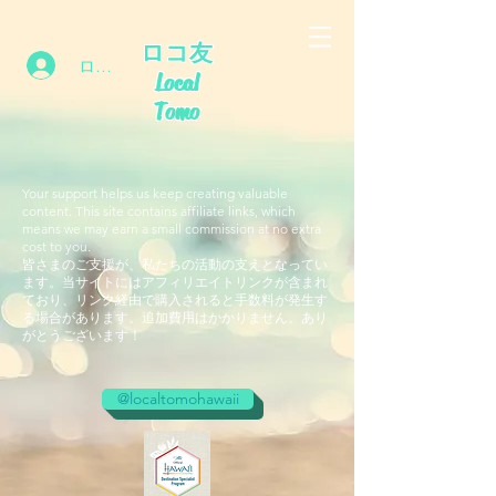
ロコ友
ログイン
Local
Tomo
Your support helps us keep creating valuable
content. This site contains affiliate links, which
means we may earn a small commission at no extra
cost to you.
皆さまのご支援が、私たちの活動の支えとなってい
ます。当サイトにはアフィリエイトリンクが含まれ
ており、リンク経由で購入されると手数料が発生す
る場合があります。追加費用はかかりません。あり
がとうございます！
@localtomohawaii