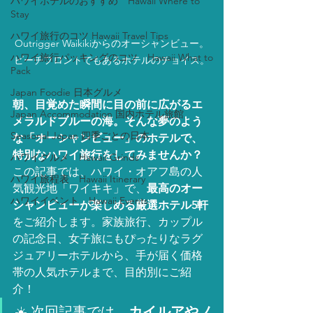
ハワイホテルのおすすめ Hawaii Where to
Stay
ハワイ旅行のコツ Hawaii Travel Tips
Outrigger Waikikiからのオーシャンビュー。
ハワイ旅行パッキングのコツ Hawaii What to
ビーチフロントでもあるホテルのチョイス。
Pack
Japan Foodie 日本グルメ
朝、目覚めた瞬間に目の前に広がるエ
Japan Accommodation 国内ホテル旅館
メラルドブルーの海。そんな夢のよう
Seasonal Japan 四季ごとの日本
な「オーシャンビュー」のホテルで、
特別なハワイ旅行をしてみませんか？
ハワイグルメ Hawaii Grinds
この記事では、ハワイ・オアフ島の人
ハワイ旅程表 Hawaii Itinerary
気観光地「ワイキキ」で、
最高のオー
ハワイイベント Hawaii Events
シャンビューが楽しめる厳選ホテル5軒
をご紹介します。家族旅行、カップル
の記念日、女子旅にもぴったりなラグ
ジュアリーホテルから、手が届く価格
帯の人気ホテルまで、目的別にご紹
介！
☀️ 次回記事では、
カイルアやノ