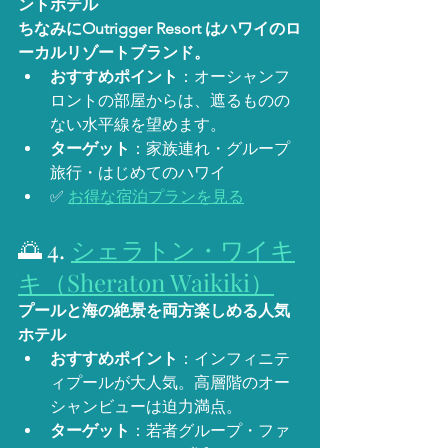
ントホテル
ちなみにOutrigger Resort はハワイのロ
ーカルリゾートブランド。
おすすめポイント
：オーシャンフ
ロントの部屋からは、遮るものの
ない水平線を望めます。
ターゲット
：家族連れ・グループ
旅行・はじめてのハワイ
✅ 
お得な宿泊プランを見る
🌅 4. 
シェラトン・ワイキ
キ（Sheraton Waikiki）
プールと海の絶景を両方楽しめる人気
ホテル
おすすめポイント
：インフィニテ
ィプールが大人気。高層階のオー
シャンビューは迫力満点。
ターゲット
：若者グループ・ファ