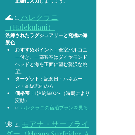
正確に入力
しましょう。
🌊 1.
 ハレクラニ
（Halekulani）
洗練されたラグジュアリーと究極の海
景色
おすすめポイント
：全室バルコニ
ー付き、一部客室はダイヤモンド
ヘッドと海を正面に望む贅沢な眺
望。
ターゲット
：記念日・ハネムー
ン・高級志向の方
価格帯
：1泊約$800〜（時期により
変動）
✅ 
ハレクラニの宿泊プランを見る 
🌺 2. 
モアナ・サーフライ
ダー（Moana Surfrider, A 