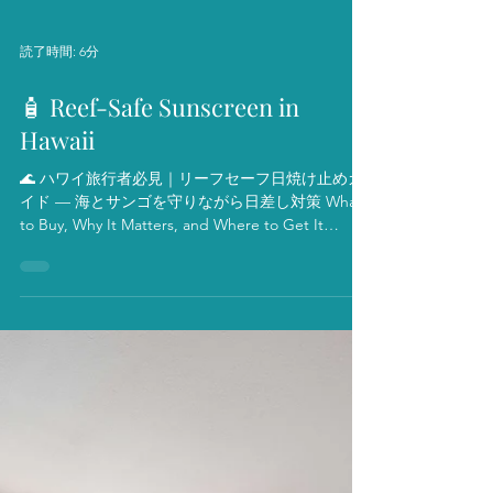
読了時間: 6分
🧴 Reef-Safe Sunscreen in
Hawaii
🌊 ハワイ旅行者必見｜リーフセーフ日焼け止めガ
イド — 海とサンゴを守りながら日差し対策 What
to Buy, Why It Matters, and Where to Get It
Planning a trip to Hawaii? Whether you're hitting
the beaches of Waikiki, snorkeling in Hanauma
Bay, or just soaking in the sun, there's one
essential item you need in your bag — and it’s not
just for your skin, it’s for the ocean too: reef-safe
sunscreen . 🌊 Why Reef-Safe Sunscreen Matters
(It’s the Law) Hawaii became the first U.S. state to
ban the sale of sunscreens containing