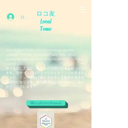
ロコ友
ログイン
Local
Tomo
Your support helps us keep creating valuable
content. This site contains affiliate links, which
means we may earn a small commission at no extra
cost to you.
皆さまのご支援が、私たちの活動の支えとなってい
ます。当サイトにはアフィリエイトリンクが含まれ
ており、リンク経由で購入されると手数料が発生す
る場合があります。追加費用はかかりません。あり
がとうございます！
@localtomohawaii