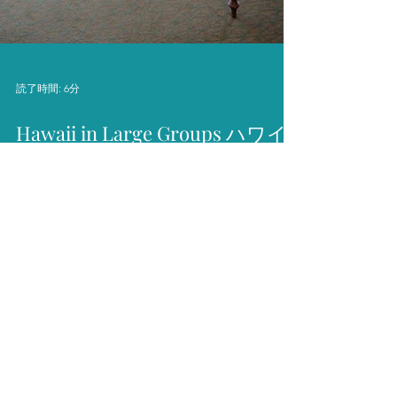
読了時間: 6分
Hawaii in Large Groups ハワイ
での団体旅行を計画中ですか？
Planning a trip to Hawaii with a big group — family
reunion, friends getaway, or corporate retreat?
Finding the right accommodation that...
Japan Travel Guide
Japan-Travel-Tips